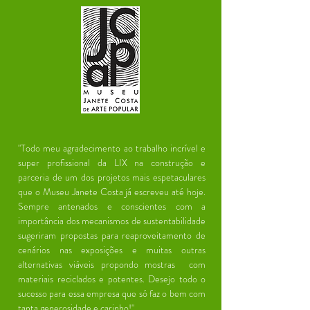
"Todo meu agradecimento ao trabalho incrível e
super profissional da LIX na construção e
parceria de um dos projetos mais espetaculares
que o Museu Janete Costa já escreveu até hoje.
Sempre antenados e conscientes com a
importância dos mecanismos de sustentabilidade
sugeriram propostas para reaproveitamento de
cenários nas exposições e muitas outras
alternativas viáveis propondo mostras com
materiais reciclados e potentes. Desejo todo o
sucesso para essa empresa que só faz o bem com
tanta generosidade e carinho!"