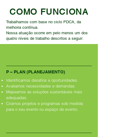
COMO FUNCIONA
Trabalhamos com base no ciclo PDCA, da
melhoria contínua.
Nossa atuação ocorre em pelo menos um dos
quatro níveis de trabalho descritos a seguir:
P – PLAN (PLANEJAMENTO)
Identificamos desafios e oportunidades.
Avaliamos necessidades e demandas.
Mapeamos as soluções sustentáveis mais
adequadas.
Criamos projetos e programas sob medida
para o seu evento ou espaço de evento.