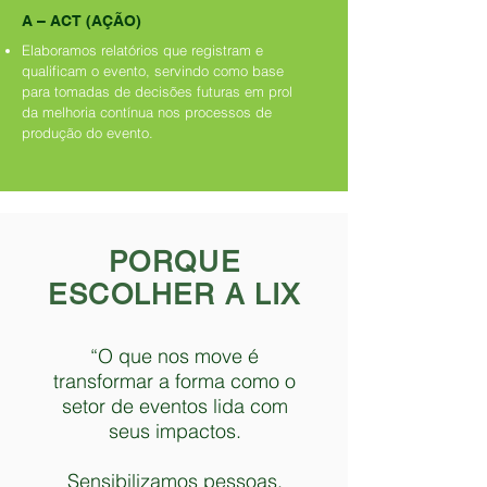
A – ACT (AÇÃO)
Elaboramos relatórios que registram e
qualificam o evento, servindo como base
para tomadas de decisões futuras em prol
da melhoria contínua nos processos de
produção do evento.
PORQUE
ESCOLHER A LIX
“O que nos move é
transformar a forma como o
setor de eventos lida com
seus impactos.
Sensibilizamos pessoas,