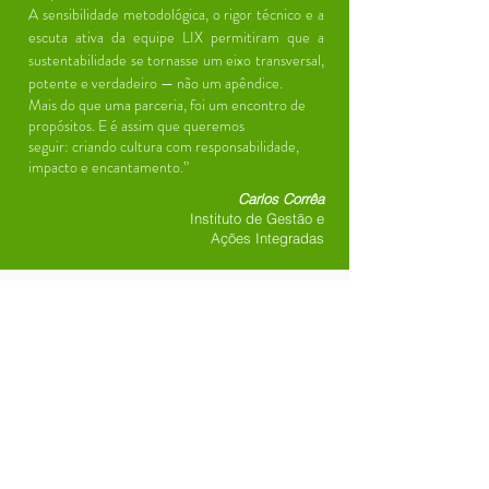
A sensibilidade metodológica, o rigor técnico e a
escuta ativa da equipe LIX permitiram que a
sustentabilidade se tornasse um eixo transversal,
potente e verdadeiro — não um apêndice.
Mais do que uma parceria, foi um encontro de
propósitos. E é assim que queremos
seguir: criando cultura com responsabilidade,
impacto e encantamento.”
Carlos Corrêa
Instituto de Gestão e
Ações Integradas
Seu evento
mais sustentável
Benefícios