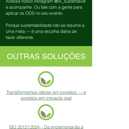
Acesse nosso instagram @lix_sustentável
e acompanhe. Ou fale com a gente para
aplicar os ODS no seu evento.
Porque sustentabilidade não se resume a
uma meta — é uma escolha diária de
fazer diferente.
OUTRAS SOLUÇÕES
Transformamos ideias em projetos — e
projetos em impacto real
ISO 20121:2024 – Da implementação à