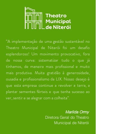
“A implementação de uma gestão sustentável no
Theatro Municipal de Niterói foi um desafio
esplendoroso! Um movimento provocativo, fora
de nossa curva: sistematizar tudo o que já
tínhamos, de maneira mais profissional e muito
mais produtiva. Muita gratidão à generosidade,
ousadia e profissionalismo da LIX. Nosso desejo é
que esta empresa continue a revolver a terra, a
plantar sementes férteis e que tenha sucesso ao
ver, sentir e se alegrar com a colheita”.
Marilda Ormy
Diretora Geral do Theatro
Municipal de Niterói